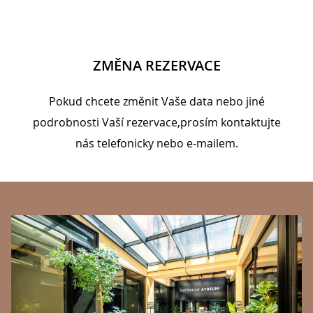
ZMĚNA REZERVACE
Pokud chcete změnit Vaše data nebo jiné
podrobnosti Vaší rezervace,prosím kontaktujte
nás telefonicky nebo e-mailem.
BANNERS
K
Na