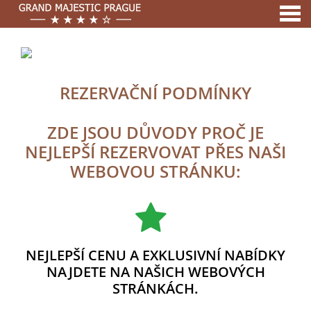
nu
A MEMBER OF
REZERVAČNÍ PODMÍNKY
REZERVAČNÍ PODMÍNKY
ZDE JSOU DŮVODY PROČ JE
NEJLEPŠÍ REZERVOVAT PŘES NAŠI
WEBOVOU STRÁNKU:
NEJLEPŠÍ CENU A EXKLUSIVNÍ NABÍDKY
NAJDETE NA NAŠICH WEBOVÝCH
STRÁNKÁCH.