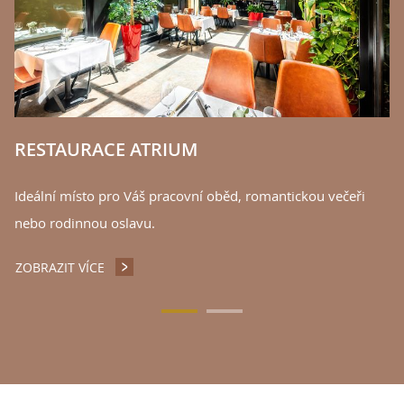
ne
Z
RESTAURACE ATRIUM
Ideální místo pro Váš pracovní oběd, romantickou večeři
nebo rodinnou oslavu.
ZOBRAZIT VÍCE
RESTAURACE ATRIUM