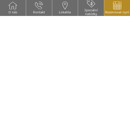
rezervace na recepci/baru.
Speciální
O nás
Kontakt
Lokalita
Rezervovat nyní
nabídky
U skupin 8 a více lidí je automaticky účtován
servisní poplatek ve výši 10%