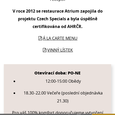
V roce 2012 se restaurace Atrium zapojila do
projektu Czech Specials a byla úspěšně
certifikována od AHRČR.
Á LA CARTE MENU
VINNÝ LÍSTEK
CONTENT BLOCKS
Otevírací doba: PO-NE
12:00-15:00 Obědy
18.30
22.00 Večeře (poslední objednávka
–
21.30)
Pro váš 100% komfort doporučujeme vytvoření