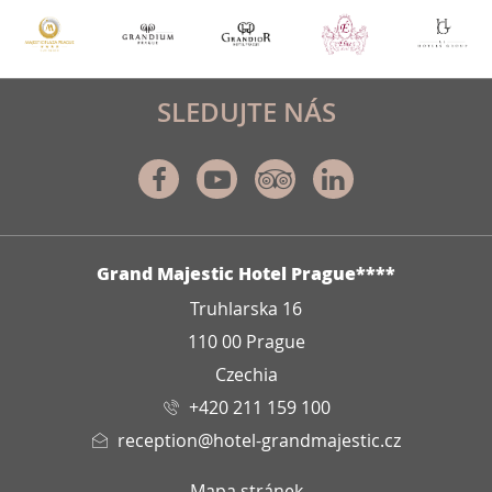
SLEDUJTE NÁS
Facebook
Youtube
Tripadvisor
Linkedin
ADRESA
Grand Majestic Hotel Prague****
Truhlarska 16
110 00 Prague
Czechia
+420 211 159 100
reception@hotel-grandmajestic.cz
Mapa stránek