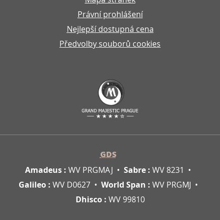
Právní prohlášení
Nejlepší dostupná cena
Předvolby souborů cookies
GDS
Amadeus :
WV PRGMAJ
Sabre :
WV 8231
Galileo :
WV D0627
World Span :
WV PRGMJ
Dhisco :
WV 99810