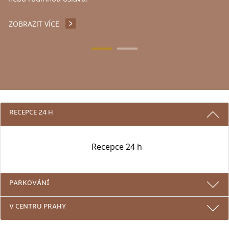
ZOBRAZIT VÍCE
RESTAURACE ATRIUM
3 DŮVODY PROČ SE UBYTOVAT U NÁS
RECEPCE 24 H
Recepce 24 h
PARKOVÁNÍ
V CENTRU PRAHY