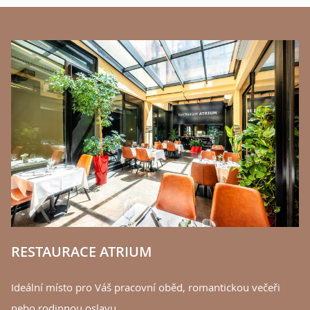
BANNERS
K
Na
ne
Z
RESTAURACE ATRIUM
Ideální místo pro Váš pracovní oběd, romantickou večeři
nebo rodinnou oslavu.