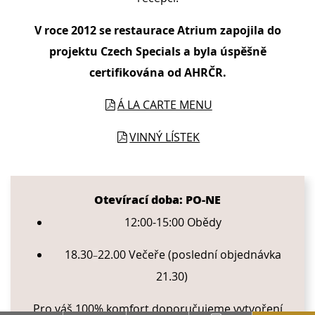
V roce 2012 se restaurace Atrium zapojila do
projektu Czech Specials a byla úspěšně
certifikována od AHRČR.
Á LA CARTE MENU
VINNÝ LÍSTEK
CONTENT BLOCKS
Otevírací doba: PO-NE
12:00-15:00 Obědy
18.30
22.00 Večeře (poslední objednávka
–
21.30)
Pro váš 100% komfort doporučujeme vytvoření