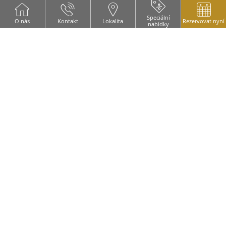
rezervace na recepci/baru.
Speciální
O nás
Kontakt
Lokalita
Rezervovat nyní
nabídky
U skupin 8 a více lidí je automaticky účtován
servisní poplatek ve výši 10%