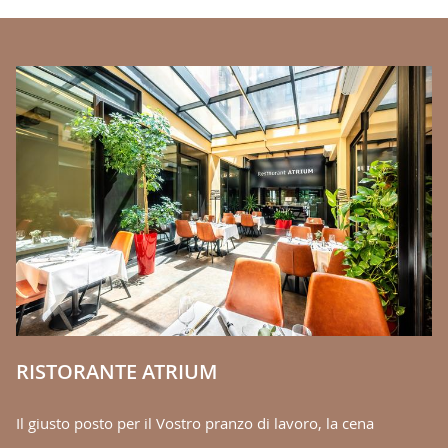
BANNERS
C
iù
Of
re
V
RISTORANTE ATRIUM
Il giusto posto per il Vostro pranzo di lavoro, la cena