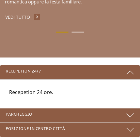
romantica oppure la festa familiare.
VEDI TUTTO
RISTORANTE ATRIUM
3 RAGIONI PER PRENOTARE CON NOI
RECEPETION 24/7
Recepetion 24 ore.
PARCHEGGIO
POSIZIONE IN CENTRO CITTÀ