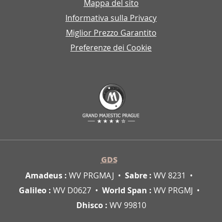
Mappa del sito
Informativa sulla Privacy
Miglior Prezzo Garantito
Preferenze dei Cookie
GDS
Amadeus :
WV PRGMAJ
Sabre :
WV 8231
Galileo :
WV D0627
World Span :
WV PRGMJ
Dhisco :
WV 99810