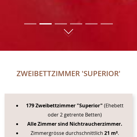
01
02
03
04
05
06
ZWEIBETTZIMMER 'SUPERIOR'
CONTENT BLOCKS
179 Zweibettzimmer "Superior"
(Ehebett
oder 2 getrente Betten)
Alle Zimmer sind Nichtraucherzimmer.
Zimmergrösse durchschnittlich
21 m²
.