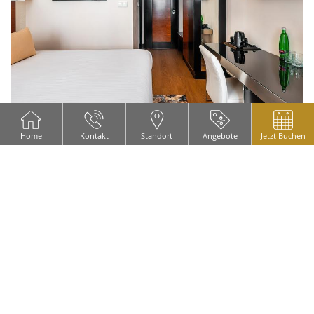
Home
Kontakt
Standort
Angebote
Jetzt Buchen
ES GIBT FOLGENDE AUSSTATTUNG IN
ZIMMERN ZUR VERFÜGUNG:
Individuell einstellbare Klimaanlage
High-Speed-Internetverbindung