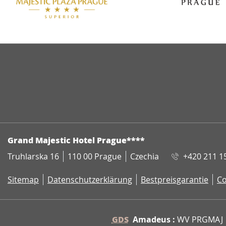
ADRESSE
Grand Majestic Hotel Prague****
Truhlarska 16
110 00 Prague
Czechia
+420 211 1
Sitemap
Datenschutzerklärung
Bestpreisgarantie
Co
GDS
Amadeus :
WV PRGMAJ