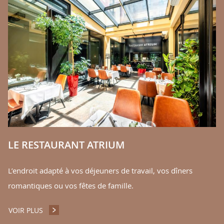
C
s,
No
éq
Pr
V
LE RESTAURANT ATRIUM
L’endroit adapté à vos déjeuners de travail, vos dîners
romantiques ou vos fêtes de famille.
VOIR PLUS
LE RESTAURANT ATRIUM