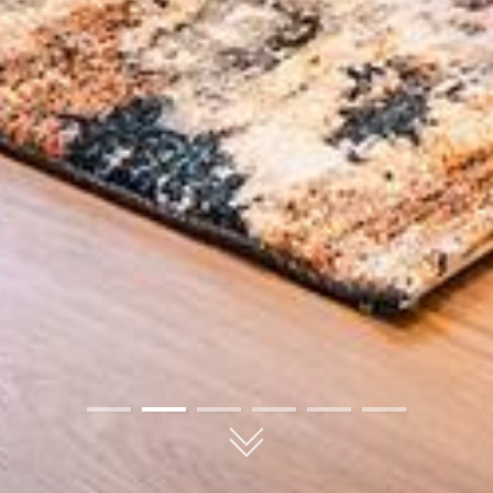
01
02
03
04
05
06