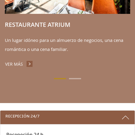
V
RESTAURANTE ATRIUM
Un lugar idóneo para un almuerzo de negocios, una cena
romántica o una cena familiar.
VER MÁS
RESTAURANTE ATRIUM
3 RAZONES PARA ALOJARSE CON NOS
RECEPECIÓN 24/7
Recepeción 24 h